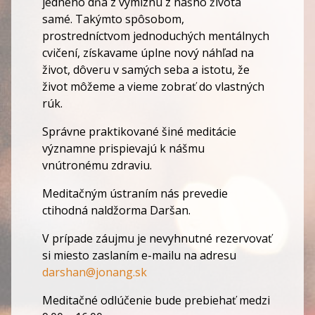
jedného dňa z vymiznú z nášho života
samé. Takýmto spôsobom,
prostredníctvom jednoduchých mentálnych
cvičení, získavame úplne nový náhľad na
život, dôveru v samých seba a istotu, že
život môžeme a vieme zobrať do vlastných
rúk.
Správne praktikované šiné meditácie
významne prispievajú k nášmu
vnútronému zdraviu.
Meditačným ústraním nás prevedie
ctihodná naldžorma Daršan.
V prípade záujmu je nevyhnutné rezervovať
si miesto zaslaním e-mailu na adresu
darshan@jonang.sk
Meditačné odlúčenie bude prebiehať medzi