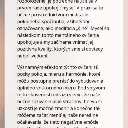
rozpoloženie, je potrebné naučiť sa v
prvom rade upokojiť myseľ. V praxi sa to
učíme prostredníctvom meditácie
pokojného spočinutia, v tibetštine
označovanej ako meditácia „šiné“. Myseľ sa
následkom tohto mentálneho cvičenia
upokojuje a my začíname vnímať jej
pozitívne kvality, ktorých sme si dovtedy
neboli vedomí.
Významným efektom týchto cvičení sú
pocity pokoja, mieru a harmónie, ktoré
môžu postupne prerásť do vybudovania
úplného vnútorného mieru. Pod vplyvom
tejto skúsenosti odrazu vieme, že naše
bežné zažívanie plné strachov, hnevu či
úzkosti je možné zmeniť a konečne tak
môžeme začať meniť aj naše nereálne
očakávania, že tieto negatívne emócie