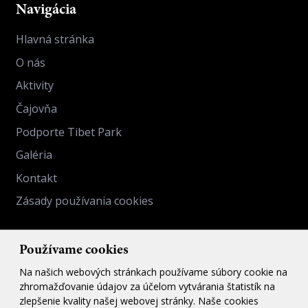
Navigácia
Hlavná stránka
O nás
Aktivity
Čajovňa
Podporte Tibet Park
Galéria
Kontakt
Zásady používania cookies
Kontakt
Používame cookies
info@jonang.sk
Na našich webových stránkach používame súbory cookie na
zhromažďovanie údajov za účelom vytvárania štatistík na
+421 904 591 347
zlepšenie kvality našej webovej stránky. Naše cookies