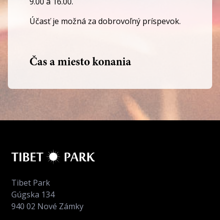
9.00 a 16.00.
Účasť je možná za dobrovoľný príspevok.
Čas a miesto konania
Tibet Park
Gúgska 134
940 02 Nové Zámky